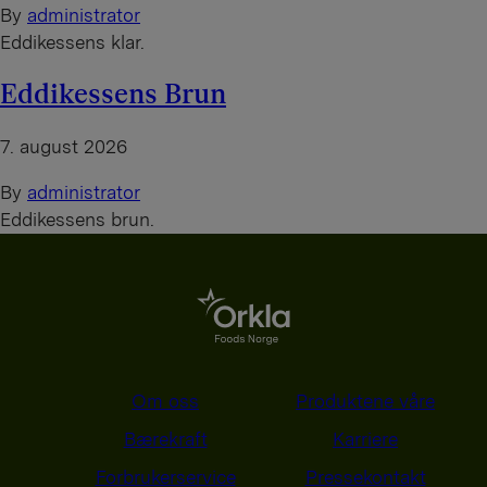
By
administrator
Eddikessens klar.
Eddikessens Brun
7. august 2026
By
administrator
Eddikessens brun.
Om oss
Produktene våre
Bærekraft
Karriere
Forbrukerservice
Pressekontakt