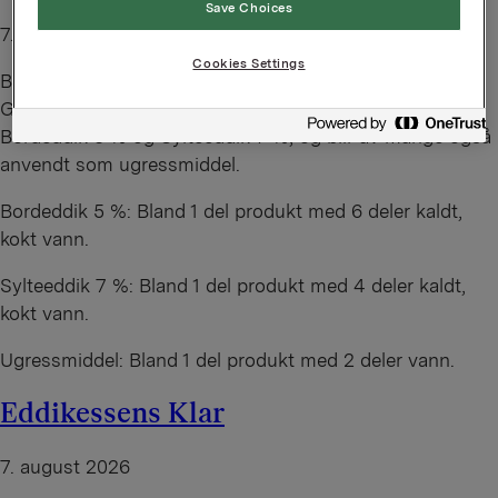
Save Choices
7. august 2026
Cookies Settings
By
administrator
Gimsøy Eddik Essens 35% kan brukes til å lage
Bordeddik 5 % og Sylteeddik 7 %, og blir av mange også
anvendt som ugressmiddel.
Bordeddik 5 %: Bland 1 del produkt med 6 deler kaldt,
kokt vann.
Sylteeddik 7 %: Bland 1 del produkt med 4 deler kaldt,
kokt vann.
Ugressmiddel: Bland 1 del produkt med 2 deler vann.
Eddikessens Klar
7. august 2026