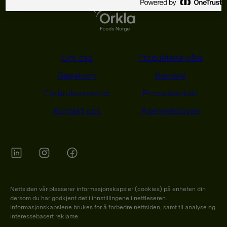
Om oss
Produktene våre
Bærekraft
Karriere
Forbrukerservice
Pressekontakt
Kontakt oss
Åpenhetsloven
Orkla on Twitter
Orkla on instagram
Orkla on Facebook
Nettsiden vår plasserer informasjonskapsler (cookies) på enheten din
dersom du har godkjent det i innstillingene i nettleseren.
Informasjonskapslene brukes for å forbedre nettsiden, samt til analyse og
interessebasert reklame.