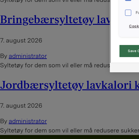
F
Bringebærsyltetøy lavkalor
Cooki
7. august 2026
Save 
By
administrator
Syltetøy for dem som vil eller må redusere sukke
Jordbærsyltetøy lavkalori 
7. august 2026
By
administrator
Syltetøy for dem som vil eller må redusere sukke