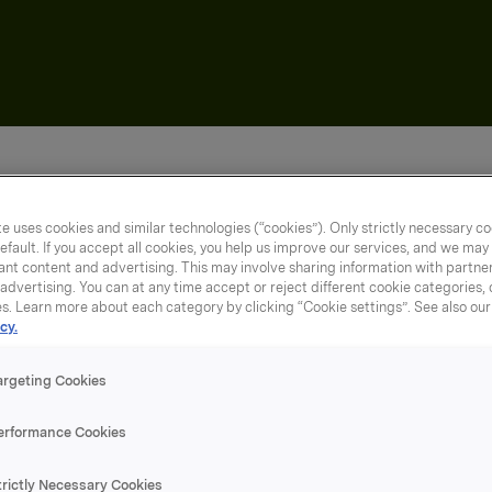
Lavkalori
e uses cookies and similar technologies (“cookies”). Only strictly necessary co
efault. If you accept all cookies, you help us improve our services, and we ma
nt content and advertising. This may involve sharing information with partners
dvertising. You can at any time accept or reject different cookie categories,
es. Learn more about each category by clicking “Cookie settings”. See also ou
 kuvertbeger
cy.
argeting Cookies
erformance Cookies
trictly Necessary Cookies
rinntaket