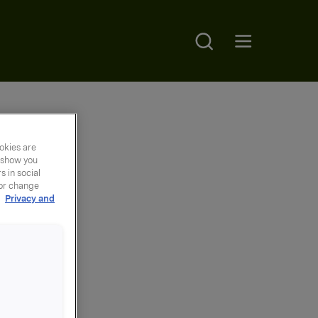
Search
Open main menu
okies are
y show you
 in social
 or change
r
Privacy and