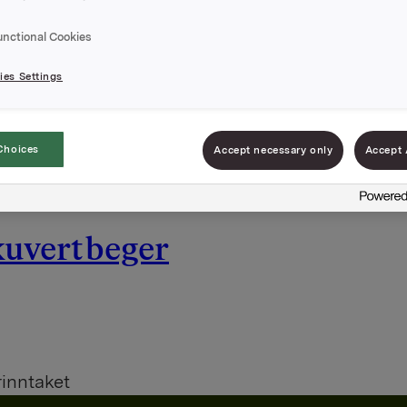
unctional Cookies
i kuvertbeger
es Settings
Choices
Accept necessary only
Accept 
rinntaket
kuvertbeger
rinntaket