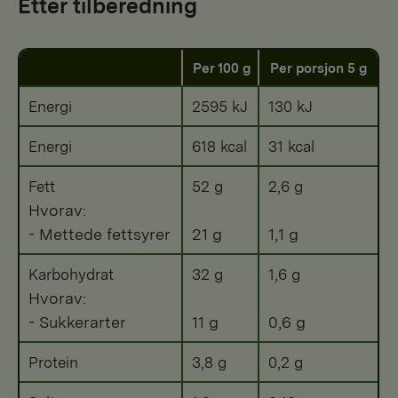
Etter tilberedning
Per 100 g
Per porsjon 5 g
Energi
2595 kJ
130 kJ
Energi
618 kcal
31 kcal
Fett
52 g
2,6 g
Hvorav:
- Mettede fettsyrer
21 g
1,1 g
Karbohydrat
32 g
1,6 g
Hvorav:
- Sukkerarter
11 g
0,6 g
Protein
3,8 g
0,2 g