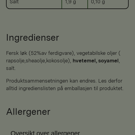
Salt
1,9 g
0,10 g
Ingredienser
Fersk løk (52%av ferdigvare), vegetabilske oljer (
rapsolje,sheaolje,kokosolje),
hvetemel, soyamel
,
salt.
Produktsammensetningen kan endres. Les derfor
alltid ingredienslisten på emballasjen til produktet.
Allergener
Oversikt over allergener