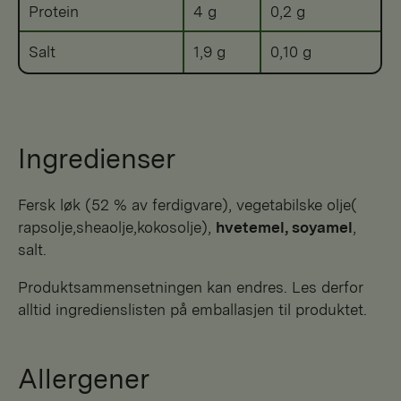
Protein
4 g
0,2 g
Salt
1,9 g
0,10 g
Ingredienser
Fersk løk (52 % av ferdigvare), vegetabilske olje(
rapsolje,sheaolje,kokosolje),
hvetemel, soyamel
,
salt.
Produktsammensetningen kan endres. Les derfor
alltid ingredienslisten på emballasjen til produktet.
Allergener