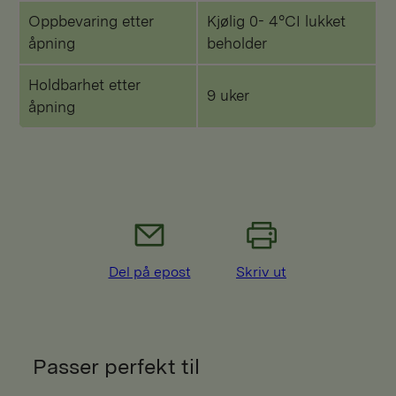
Oppbevaring etter
Kjølig 0- 4°CI lukket
åpning
beholder
Holdbarhet etter
9 uker
åpning
Del på epost
Skriv ut
Passer perfekt til