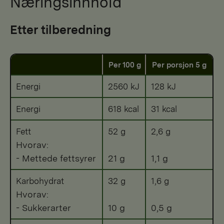
Næringsinnhold
Etter tilberedning
Per 100 g
Per porsjon 5 g
Energi
2560 kJ
128 kJ
Energi
618 kcal
31 kcal
Fett
52 g
2,6 g
Hvorav:
- Mettede fettsyrer
21 g
1,1 g
Karbohydrat
32 g
1,6 g
Hvorav:
- Sukkerarter
10 g
0,5 g