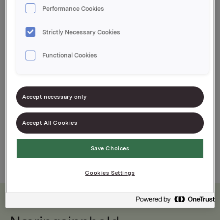
Performance Cookies
EPD-nr. 805325
Strictly Necessary Cookies
Enten det er til pølsa, hamburgeren eller til
brødskiva vil PS sprøstekt løk løfte
Functional Cookies
smaksopplevelsen!
Accept necessary only
Accept All Cookies
Save Choices
100g
500g
Cookies Settings