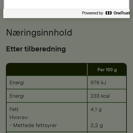
Næringsinnhold
Etter tilberedning
Per 100 g
Energi
976 kJ
Energi
233 kcal
Fett
4,1 g
Hvorav:
- Mettede fettsyrer
2,2 g