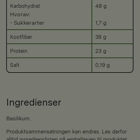
Karbohydrat
48 g
Hvorav:
- Sukkerarter
1,7 g
Kostfiber
38 g
Protein
23 g
Salt
0,19 g
Ingredienser
basilikum.
Produktsammensetningen kan endres. Les derfor
alltid ingredienslisten på emballasjen til produktet.