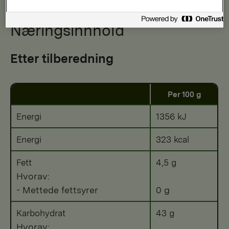
Næringsinnhold
Etter tilberedning
Per 100 g
Energi
1356 kJ
Energi
323 kcal
Fett
4,5 g
Hvorav:
- Mettede fettsyrer
0 g
Karbohydrat
43 g
Hvorav: