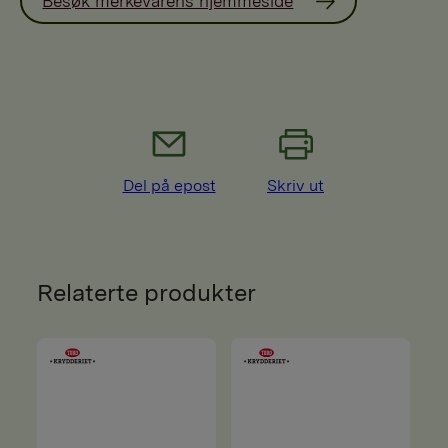
Besøk merkevarens hjemmeside
Del på epost
Skriv ut
Relaterte produkter