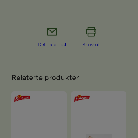
Del på epost
Skriv ut
Relaterte produkter