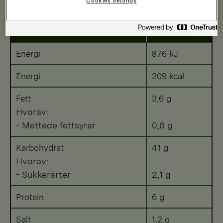
Cookies Settings
Per 100 g
Energi
876 kJ
Energi
209 kcal
Fett
3,6 g
Hvorav:
- Mettede fettsyrer
0,6 g
Karbohydrat
41 g
Hvorav:
- Sukkerarter
2,1 g
Protein
6 g
Salt
1,2 g