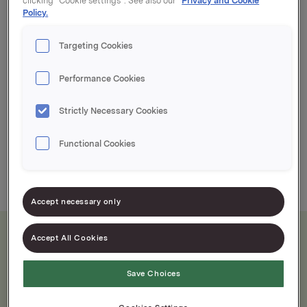
clicking “Cookie settings”. See also our
Privacy and Cookie
Varenummer: 00000000000000
Policy.
Forstekt tynnbunnet vedfyrt pizzabunn med saus
Targeting Cookies
Vedfyrt pizza fra Italia
Performance Cookies
Strictly Necessary Cookies
Functional Cookies
Accept necessary only
Accept All Cookies
Næringsinnhold
Save Choices
Etter tilberedning