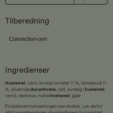
Tilberedning
Convection-ovn
Ingredienser
hvetemel
, vann, knuste tomater 11 %, tomatpuré 11
%, olivenolje,
durumhvete,
salt, surdeig (
hvetemel
,
vann), dextrose, maltet
hvetemel
, gjær.
Produktsammensetningen kan endres. Les derfor
alltid ingredienslisten på emballasjen til produktet.