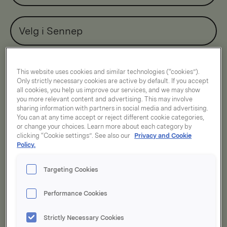
Velg i Sennep
This website uses cookies and similar technologies (“cookies”).
Er du allergisk?
Only strictly necessary cookies are active by default. If you accept
all cookies, you help us improve our services, and we may show
Finn produkter uten
you more relevant content and advertising. This may involve
sharing information with partners in social media and advertising.
You can at any time accept or reject different cookie categories,
or change your choices. Learn more about each category by
clicking “Cookie settings”. See also our
Privacy and Cookie
Policy.
Sorter på:
Relevans
Targeting Cookies
Viser
11
treff
Performance Cookies
Strictly Necessary Cookies