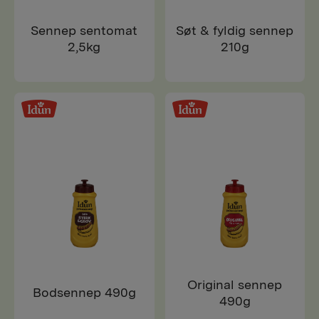
Sennep sentomat
Søt & fyldig sennep
2,5kg
210g
Original sennep
Bodsennep 490g
490g