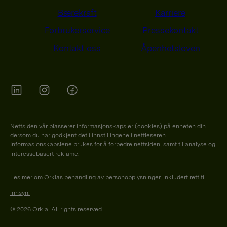
Bærekraft
Karriere
Forbrukerservice
Pressekontakt
Kontakt oss
Åpenhetsloven
Orkla on Twitter
Orkla on instagram
Orkla on Facebook
Nettsiden vår plasserer informasjonskapsler (cookies) på enheten din
dersom du har godkjent det i innstillingene i nettleseren.
Informasjonskapslene brukes for å forbedre nettsiden, samt til analyse og
interessebasert reklame.
Les mer om Orklas behandling av personopplysninger, inkludert rett til
innsyn.
© 2026 Orkla. All rights reserved