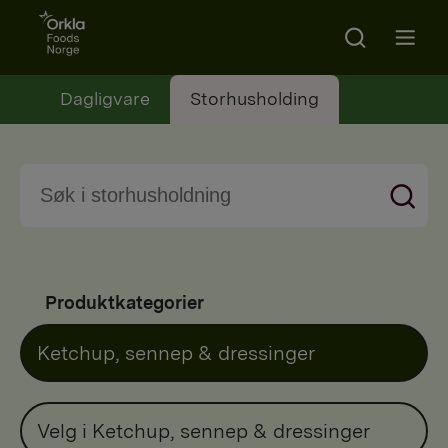
Go to frontpage
Search
Open m
Dagligvare
Storhusholding
Produktkategorier
Ketchup, sennep & dressinger
Velg i Ketchup, sennep & dressinger