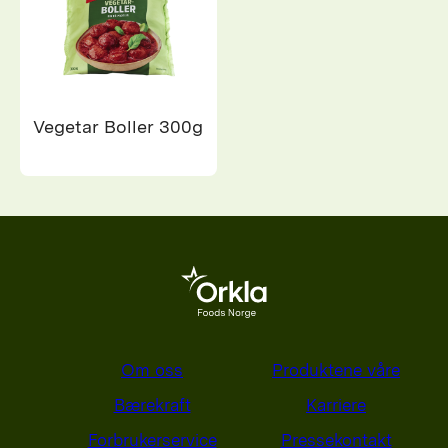
Vegetar Boller 300g
Om oss
Produktene våre
Bærekraft
Karriere
Forbrukerservice
Pressekontakt