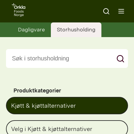
Go to frontpage
Search
Open m
Dagligvare
Storhusholding
Produktkategorier
Kjøtt & kjøttalternativer
Velg i Kjøtt & kjøttalternativer