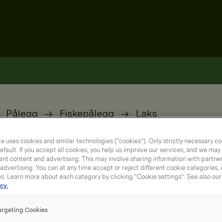
Pålegg
Fiskepålegg
Laks
e uses cookies and similar technologies (“cookies”). Only strictly necessary co
efault. If you accept all cookies, you help us improve our services, and we ma
nt content and advertising. This may involve sharing information with partners
dvertising. You can at any time accept or reject different cookie categories,
es. Learn more about each category by clicking “Cookie settings”. See also ou
cy.
argeting Cookies