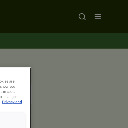
Search
Open main menu
okies are
y show you
 in social
 or change
r
Privacy and