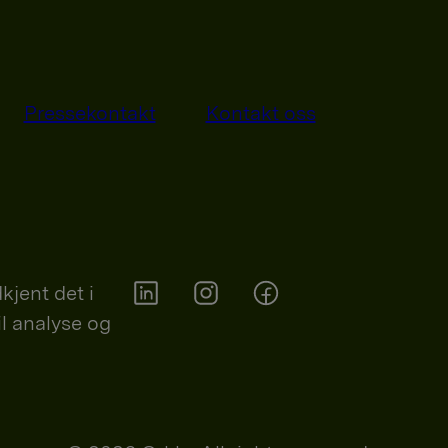
Pressekontakt
Kontakt oss
kjent det i
il analyse og
Orkla on Twitter
Orkla on instagram
Orkla on Facebook