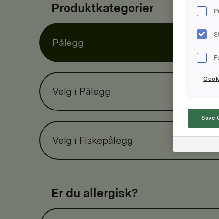
Produktkategorier
P
S
Pålegg
F
Cooki
Velg i Pålegg
Save 
Velg i Fiskepålegg
Er du allergisk?