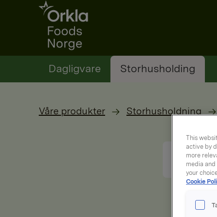
Go to frontpage
Dagligvare
Storhusholding
Våre produkter
Storhusholdning
This websit
active by d
more releva
media and a
your choic
Cookie Poli
T