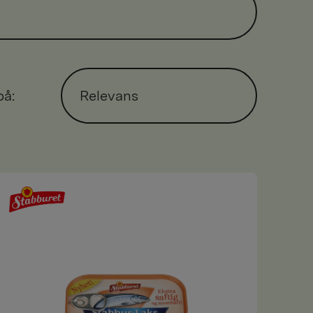
på:
Relevans