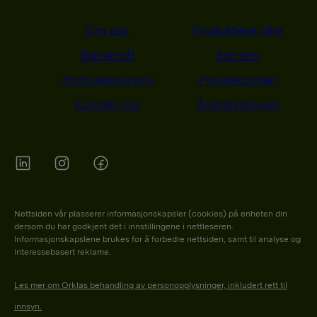
Om oss
Produktene våre
Bærekraft
Karriere
Forbrukerservice
Pressekontakt
Kontakt oss
Åpenhetsloven
Orkla on Twitter
Orkla on instagram
Orkla on Facebook
Nettsiden vår plasserer informasjonskapsler (cookies) på enheten din
dersom du har godkjent det i innstillingene i nettleseren.
Informasjonskapslene brukes for å forbedre nettsiden, samt til analyse og
interessebasert reklame.
Les mer om Orklas behandling av personopplysninger, inkludert rett til
innsyn.