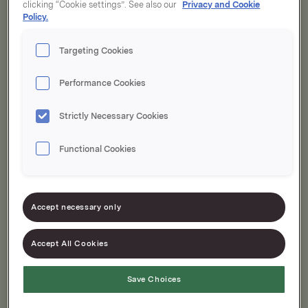
clicking “Cookie settings”. See also our
Privacy and Cookie
Policy.
Velg i Olje & fett
Targeting Cookies
Performance Cookies
Er du allergisk?
Strictly Necessary Cookies
Finn produkter uten
Functional Cookies
Sorter på:
Relevans
Accept necessary only
Accept All Cookies
Viser
2
treff
Save Choices