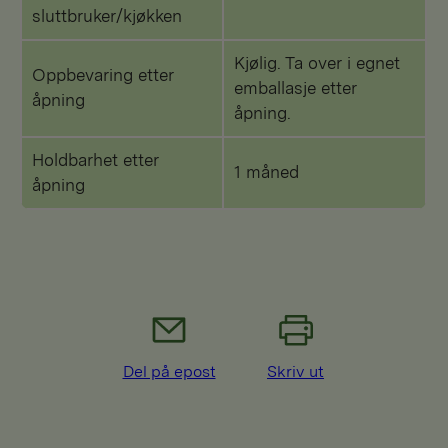
sluttbruker/kjøkken
Kjølig. Ta over i egnet
Oppbevaring etter
emballasje etter
åpning
åpning.
Holdbarhet etter
1 måned
åpning
Del på epost
Skriv ut