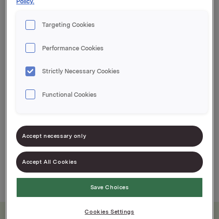
Policy.
Nettovekt 9,0 kg, derav 5,6 kg rødbetskiver
Targeting Cookies
Klassiske rødbeter i skiver
Performance Cookies
Høykvalitets råvarer fra norsk
Strictly Necessary Cookies
landbruk
Functional Cookies
Accept necessary only
Accept All Cookies
9kg
3kg
Save Choices
Cookies Settings