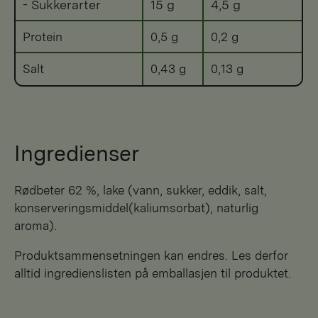
- Sukkerarter
15 g
4,5 g
Protein
0,5 g
0,2 g
Salt
0,43 g
0,13 g
Ingredienser
rødbeter 62 %, lake (vann, sukker, eddik, salt,
konserveringsmiddel(kaliumsorbat), naturlig
aroma).
Produktsammensetningen kan endres. Les derfor
alltid ingredienslisten på emballasjen til produktet.