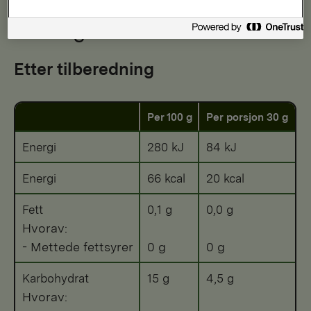
Næringsinnhold
Etter tilberedning
Per 100 g
Per porsjon 30 g
Energi
280 kJ
84 kJ
Energi
66 kcal
20 kcal
Fett
0,1 g
0,0 g
Hvorav:
- Mettede fettsyrer
0 g
0 g
Karbohydrat
15 g
4,5 g
Hvorav: