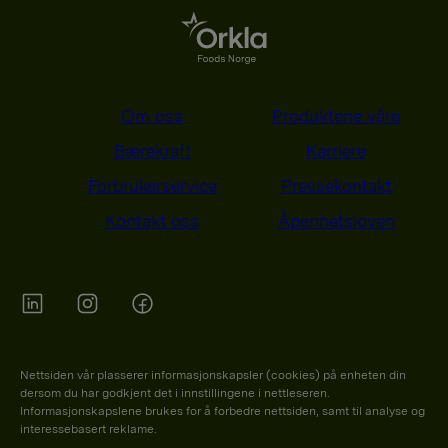
Om oss
Produktene våre
Bærekraft
Karriere
Forbrukerservice
Pressekontakt
Kontakt oss
Åpenhetsloven
Orkla on Twitter
Orkla on instagram
Orkla on Facebook
Nettsiden vår plasserer informasjonskapsler (cookies) på enheten din
dersom du har godkjent det i innstillingene i nettleseren.
Informasjonskapslene brukes for å forbedre nettsiden, samt til analyse og
interessebasert reklame.