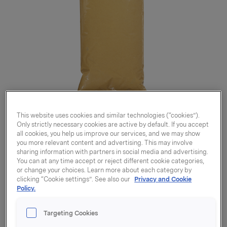
This website uses cookies and similar technologies (“cookies”).
Only strictly necessary cookies are active by default. If you accept
all cookies, you help us improve our services, and we may show
you more relevant content and advertising. This may involve
sharing information with partners in social media and advertising.
You can at any time accept or reject different cookie categories,
or change your choices. Learn more about each category by
clicking “Cookie settings”. See also our
Privacy and Cookie
Sennep sentomat 2,5kg
Policy.
Krt à 10,0 kg, 4 stk
Targeting Cookies