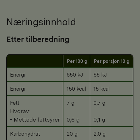
Næringsinnhold
Etter tilberedning
Per 100 g
Per porsjon 10 g
Energi
650 kJ
65 kJ
Energi
150 kcal
15 kcal
Fett
7 g
0,7 g
Hvorav:
- Mettede fettsyrer
0,6 g
0,1 g
Karbohydrat
20 g
2,0 g