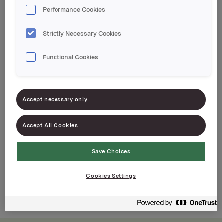
EPD-nr. 1753607
Performance Cookies
Klassisk ketchup i sentomatpose
Strictly Necessary Cookies
Pølsas beste venn
Functional Cookies
Bredt bruksområde
Knallgod smak
Accept necessary only
Accept All Cookies
Save Choices
2,5kg
5kg
14g
Cookies Settings
850g