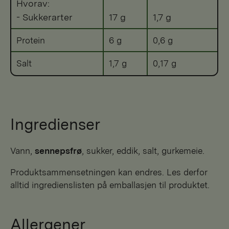
Hvorav:
- Sukkerarter
17 g
1,7 g
Protein
6 g
0,6 g
Salt
1,7 g
0,17 g
Ingredienser
vann,
sennepsfrø
, sukker, eddik, salt, gurkemeie.
Produktsammensetningen kan endres. Les derfor
alltid ingredienslisten på emballasjen til produktet.
Allergener