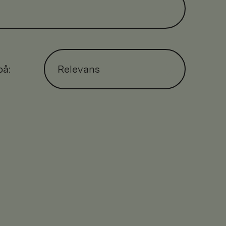
på:
Relevans