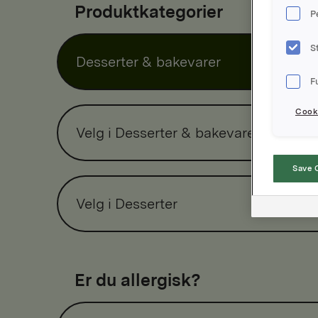
Produktkategorier
P
S
Desserter & bakevarer
F
Cooki
Velg i Desserter & bakevarer
Save 
Velg i Desserter
Er du allergisk?