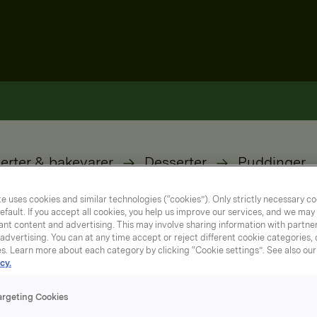
erter & bakevarer
Desserter
Puddinger
e uses cookies and similar technologies (“cookies”). Only strictly necessary co
efault. If you accept all cookies, you help us improve our services, and we ma
nt content and advertising. This may involve sharing information with partners
dvertising. You can at any time accept or reject different cookie categories,
es. Learn more about each category by clicking “Cookie settings”. See also ou
cy.
argeting Cookies