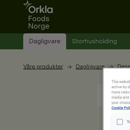
Go to frontpage
Dagligvare
Storhusholding
Våre produkter
Dagligvare
Dess
This websit
active by d
more releva
media and a
your choic
Cookie Poli
T