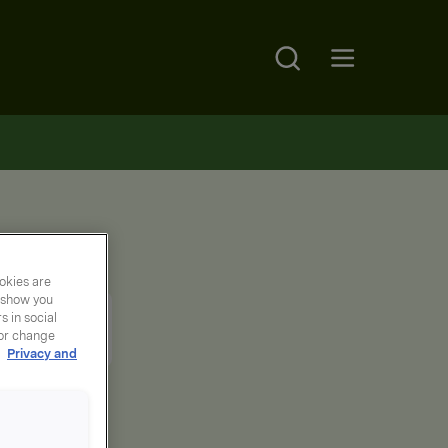
Search
Open main menu
okies are
y show you
 in social
 or change
r
Privacy and