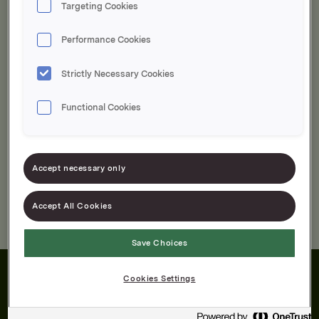
Targeting Cookies
Performance Cookies
Velg i Energidrikker
Strictly Necessary Cookies
Er du allergisk?
Functional Cookies
Finn produkter uten
Accept necessary only
Accept All Cookies
Ingen treff på søket ditt. Prøv igjen.
Save Choices
Cookies Settings