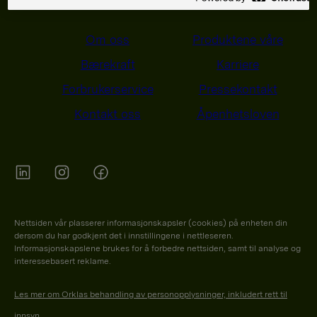
Om oss
Produktene våre
Bærekraft
Karriere
Forbrukerservice
Pressekontakt
Kontakt oss
Åpenhetsloven
Orkla on Twitter
Orkla on instagram
Orkla on Facebook
Nettsiden vår plasserer informasjonskapsler (cookies) på enheten din
dersom du har godkjent det i innstillingene i nettleseren.
Informasjonskapslene brukes for å forbedre nettsiden, samt til analyse og
interessebasert reklame.
Les mer om Orklas behandling av personopplysninger, inkludert rett til
innsyn.