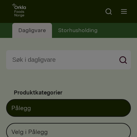
Go to frontpage
Search
Open m
Dagligvare
Storhusholding
Produktkategorier
Pålegg
Velg i Pålegg