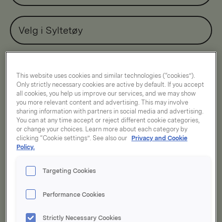
Velg i Syltetøy
Er du allergisk?
This website uses cookies and similar technologies (“cookies”).
Only strictly necessary cookies are active by default. If you accept
all cookies, you help us improve our services, and we may show
Finn produkter uten
you more relevant content and advertising. This may involve
sharing information with partners in social media and advertising.
You can at any time accept or reject different cookie categories,
or change your choices. Learn more about each category by
clicking “Cookie settings”. See also our
Privacy and Cookie
Sorter på:
Relevans
Policy.
Targeting Cookies
Viser
12
treff
Performance Cookies
Strictly Necessary Cookies