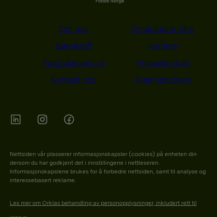
Om oss
Produktene våre
Bærekraft
Karriere
Forbrukerservice
Pressekontakt
Kontakt oss
Åpenhetsloven
Orkla on Twitter
Orkla on instagram
Orkla on Facebook
Nettsiden vår plasserer informasjonskapsler (cookies) på enheten din
dersom du har godkjent det i innstillingene i nettleseren.
Informasjonskapslene brukes for å forbedre nettsiden, samt til analyse og
interessebasert reklame.
Les mer om Orklas behandling av personopplysninger, inkludert rett til