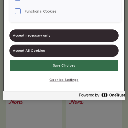
Functional Cookies
Accept necessary only
Accept All Cookies
Jordbær- &
Bringebær- &
Save Choices
markjordbærsyltetø
ripssyltetøy
y Hjemmelaget 400g
Hjemmelaget 400g
Cookies Settings