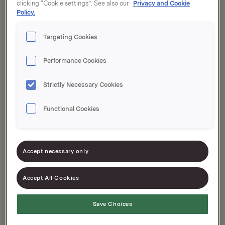
clicking “Cookie settings”. See also our
Privacy and Cookie
Policy.
Velg i Dressinger
Targeting Cookies
Performance Cookies
Er du allergisk?
Strictly Necessary Cookies
Finn produkter uten
Functional Cookies
Sorter på:
Relevans
Accept necessary only
Accept All Cookies
Viser
2
treff
Save Choices