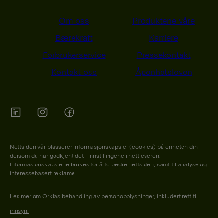
Om oss
Produktene våre
Bærekraft
Karriere
Forbrukerservice
Pressekontakt
Kontakt oss
Åpenhetsloven
Orkla on Twitter
Orkla on instagram
Orkla on Facebook
Nettsiden vår plasserer informasjonskapsler (cookies) på enheten din
dersom du har godkjent det i innstillingene i nettleseren.
Informasjonskapslene brukes for å forbedre nettsiden, samt til analyse og
interessebasert reklame.
Les mer om Orklas behandling av personopplysninger, inkludert rett til
innsyn.