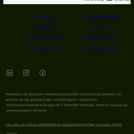
Om oss
Produktene våre
Bærekraft
Karriere
Forbrukerservice
Pressekontakt
Kontakt oss
Åpenhetsloven
Orkla on Twitter
Orkla on instagram
Orkla on Facebook
Nettsiden vår plasserer informasjonskapsler (cookies) på enheten din
dersom du har godkjent det i innstillingene i nettleseren.
Informasjonskapslene brukes for å forbedre nettsiden, samt til analyse og
interessebasert reklame.
Les mer om Orklas behandling av personopplysninger, inkludert rett til
innsyn.