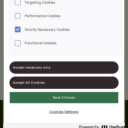
Targeting Cookies
Performance Cookies
Velg i Panert
Strictly Necessary Cookies
Er du allergisk?
Functional Cookies
Finn produkter uten
Accept necessary only
Accept All Cookies
Ingen treff på søket ditt. Prøv igjen.
Save Choices
Cookies Settings